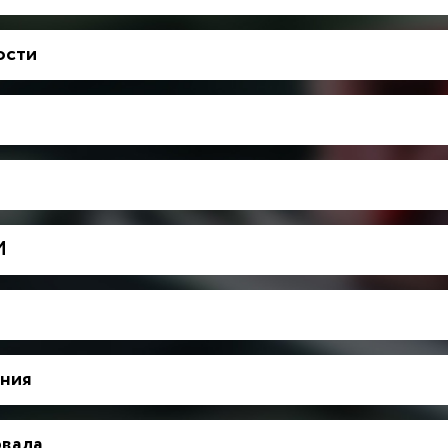
ости
М
ния
рвала