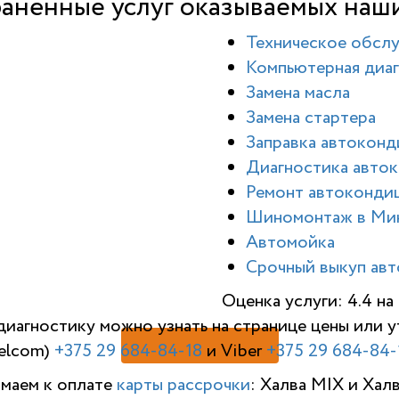
анённые услуг оказываемых наш
Техническое обсл
Компьютерная диаг
Замена масла
Замена стартера
Заправка автокон
Диагностика авто
Ремонт автоконди
Шиномонтаж в Ми
Автомойка
Срочный выкуп авт
Оценка услуги: 4.4 н
диагностику можно узнать на странице цены или
elcom)
+375 29 684-84-18
и Viber
+375 29 684-84-
имаем к оплате
карты рассрочки
: Халва MIX и Хал