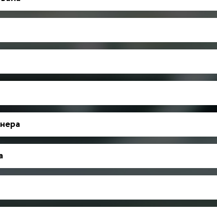
нера
а