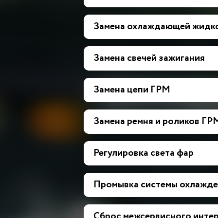
Замена охлаждающей жидк
Замена свечей зажигания
Замена цепи ГРМ
Замена ремня и роликов ГР
Регулировка света фар
Промывка системы охлажде
Сброс межсервисного инте