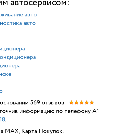
им автосервисом:
уживание авто
ностика авто
диционера
кондиционера
ционера
нске
о
а основании 569 отзывов
 уточнив информацию по телефону A1
НАШИ ОТЗ
18
.
ва MAX, Карта Покупок.