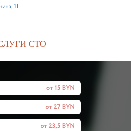
ина, 11
.
СЛУГИ СТО
от 15 BYN
от 27 BYN
от 23,5 BYN