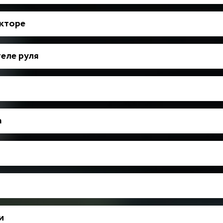
укторе
еле руля
а
и