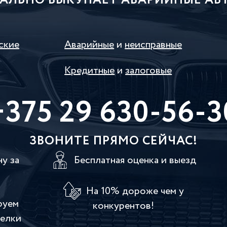
АЛЬНО ВЫКУПАЕТ АВАРИЙНЫЕ АВТ
ские
Аварийные
и
неисправные
Кредитные
и
залоговые
+375 29 630-56-3
ЗВОНИТЕ ПРЯМО СЕЙЧАС!
у за
Бесплатная оценка и выезд
На 10% дороже чем у
руем
конкурентов!
делки