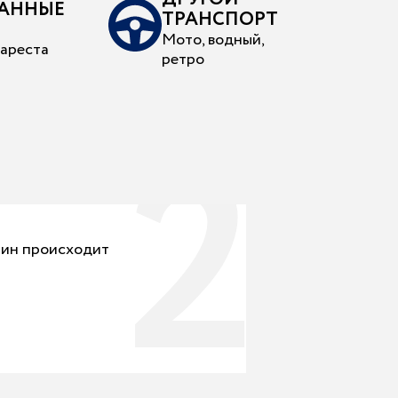
ВАННЫЕ
ТРАНСПОРТ
Мото, водный,
ареста
ретро
2
шин происходит