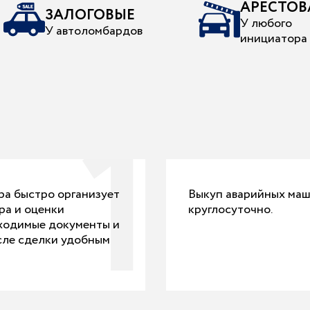
АРЕСТО
ЗАЛОГОВЫЕ
У любого
У автоломбардов
инициатора 
1
ра быстро организует
Выкуп аварийных ма
ра и оценки
круглосуточно.
бходимые документы и
осле сделки удобным