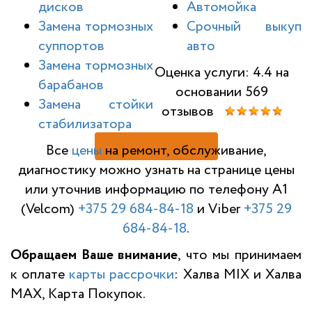
дисков
Автомойка
Замена тормозных
Срочный выкуп
суппортов
авто
Замена тормозных
Оценка услуги: 4.4 на
барабанов
основании 569
Замена стойки
отзывов
стабилизатора
Н
Все
цены
на ремонт, обслуживание,
диагностику можно узнать на странице цены
или уточнив информацию по телефону A1
(Velcom)
+375 29 684-84-18
и Viber
+375 29
684-84-18
.
Обращаем Ваше внимание
, что мы принимаем
к оплате
карты рассрочки
: Халва MIX и Халва
MAX, Карта Покупок.