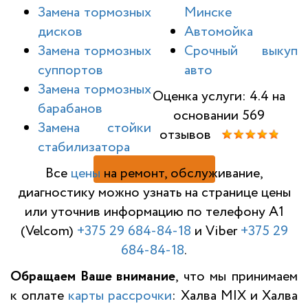
Замена тормозных
Минске
дисков
Автомойка
Замена тормозных
Срочный выкуп
суппортов
авто
Замена тормозных
Оценка услуги: 4.4 на
барабанов
основании 569
Замена стойки
отзывов
стабилизатора
Н
Все
цены
на ремонт, обслуживание,
диагностику можно узнать на странице цены
или уточнив информацию по телефону A1
(Velcom)
+375 29 684-84-18
и Viber
+375 29
684-84-18
.
Обращаем Ваше внимание
, что мы принимаем
к оплате
карты рассрочки
: Халва MIX и Халва