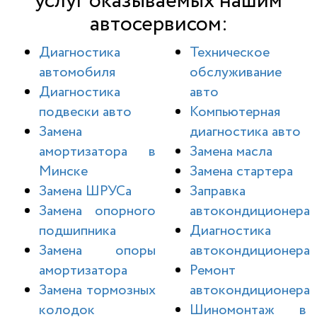
услуг оказываемых нашим
автосервисом:
Диагностика
Техническое
автомобиля
обслуживание
Диагностика
авто
подвески авто
Компьютерная
Замена
диагностика авто
амортизатора в
Замена масла
Минске
Замена стартера
Замена ШРУСа
Заправка
Замена опорного
автокондиционера
подшипника
Диагностика
Замена опоры
автокондиционера
амортизатора
Ремонт
Замена тормозных
автокондиционера
колодок
Шиномонтаж в