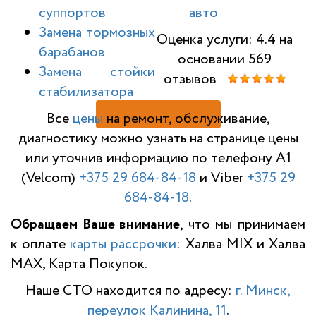
суппортов
авто
Замена тормозных
Оценка услуги: 4.4 на
барабанов
основании 569
Замена стойки
отзывов
стабилизатора
Н
Все
цены
на ремонт, обслуживание,
диагностику можно узнать на странице цены
или уточнив информацию по телефону A1
(Velcom)
+375 29 684-84-18
и Viber
+375 29
684-84-18
.
Обращаем Ваше внимание
, что мы принимаем
к оплате
карты рассрочки
: Халва MIX и Халва
MAX, Карта Покупок.
Наше СТО находится по адресу:
г. Минск,
переулок Калинина, 11
.