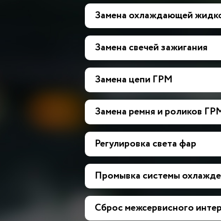
Замена охлаждающей жидк
Замена свечей зажигания
Замена цепи ГРМ
Замена ремня и роликов ГР
Регулировка света фар
Промывка системы охлажде
Сброс межсервисного инте