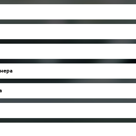
нера
а