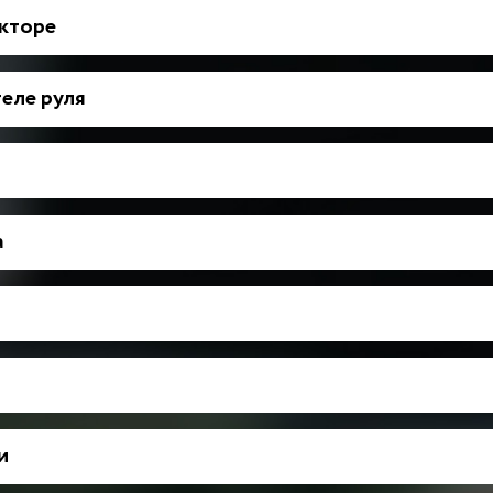
укторе
еле руля
а
и