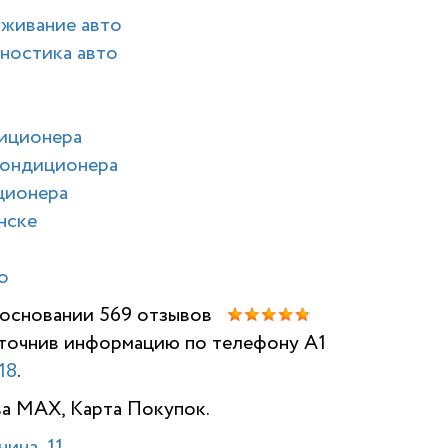
уживание авто
ностика авто
диционера
кондиционера
ционера
нске
о
а основании 569 отзывов
 уточнив информацию по телефону A1
НАШИ ОТЗ
18
.
ва MAX, Карта Покупок.
ина, 11
.