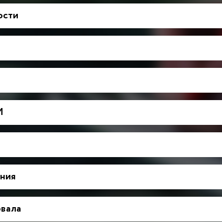
ости
М
ния
рвала