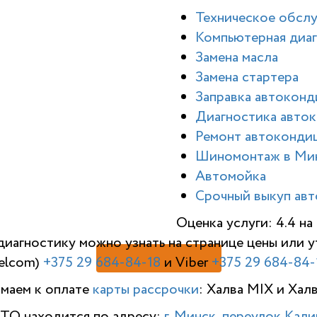
Техническое обсл
Компьютерная диаг
Замена масла
Замена стартера
Заправка автокон
Диагностика авто
Ремонт автоконди
Шиномонтаж в Ми
Автомойка
Срочный выкуп авт
Оценка услуги: 4.4 н
диагностику можно узнать на странице цены или
elcom)
+375 29 684-84-18
и Viber
+375 29 684-84-
имаем к оплате
карты рассрочки
: Халва MIX и Хал
ТО находится по адресу:
г. Минск, переулок Калин