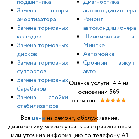
подшипника
Диагностика
Замена опоры
автокондиционера
амортизатора
Ремонт
Замена тормозных
автокондиционера
колодок
Шиномонтаж в
Замена тормозных
Минске
дисков
Автомойка
Замена тормозных
Срочный выкуп
суппортов
авто
Замена тормозных
Оценка услуги: 4.4 на
барабанов
основании 569
Замена стойки
отзывов
стабилизатора
Н
Все
цены
на ремонт, обслуживание,
диагностику можно узнать на странице цены
или уточнив информацию по телефону A1