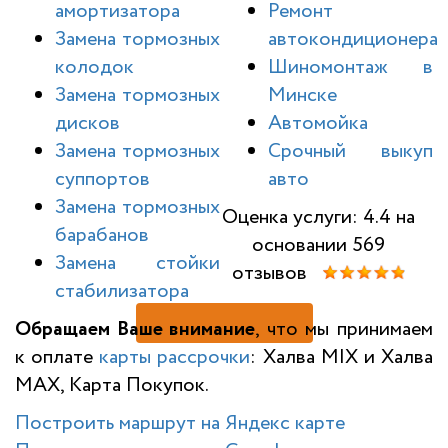
амортизатора
Ремонт
Замена тормозных
автокондиционера
колодок
Шиномонтаж в
Замена тормозных
Минске
дисков
Автомойка
Замена тормозных
Срочный выкуп
суппортов
авто
Замена тормозных
Оценка услуги: 4.4 на
барабанов
основании 569
Замена стойки
отзывов
стабилизатора
Н
Обращаем Ваше внимание
, что мы принимаем
к оплате
карты рассрочки
: Халва MIX и Халва
MAX, Карта Покупок.
Построить маршрут на Яндекс карте