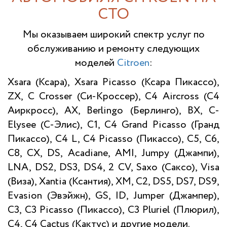
СТО
Мы оказываем широкий спектр услуг по
обслуживанию и ремонту следующих
моделей
Citroen
:
Xsara (Ксара), Xsara Picasso (Ксара Пикассо),
ZX, С Crosser (Си-Кроссер), С4 Aircross (С4
Аиркросс), AX, Berlingo (Берлинго), BX, C-
Elysee (С-Элис), C1, C4 Grand Picasso (Гранд
Пикассо), C4 L, C4 Picasso (Пикассо), C5, C6,
C8, CX, DS, Acadiane, AMI, Jumpy (Джампи),
LNA, DS2, DS3, DS4, 2 CV, Saxo (Саксо), Visa
(Виза), Xantia (Ксантия), XM, C2, DS5, DS7, DS9,
Evasion (Эвэйжн), GS, ID, Jumper (Джампер),
C3, C3 Picasso (Пикассо), C3 Pluriel (Плюрил),
C4, C4 Cactus (Кактус) и другие модели.