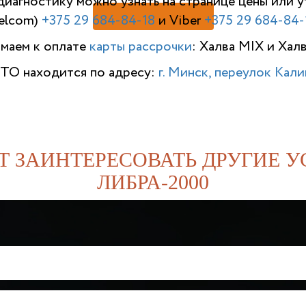
диагностику можно узнать на странице цены или
elcom)
+375 29 684-84-18
и Viber
+375 29 684-84-
имаем к оплате
карты рассрочки
: Халва MIX и Хал
ТО находится по адресу:
г. Минск, переулок Калин
Т ЗАИНТЕРЕСОВАТЬ ДРУГИЕ У
ЛИБРА-2000