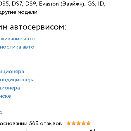
DS5, DS7, DS9, Evasion (Эвэйжн), GS, ID,
 другие модели.
им автосервисом:
уживание авто
ностика авто
диционера
кондиционера
ционера
нске
о
а основании 569 отзывов