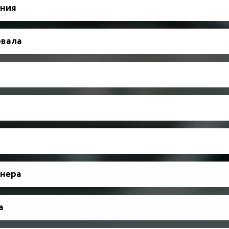
ния
рвала
нера
а