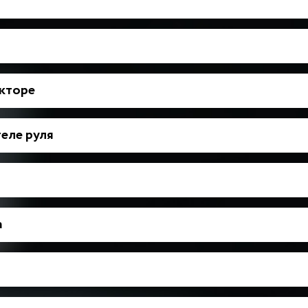
укторе
еле руля
а