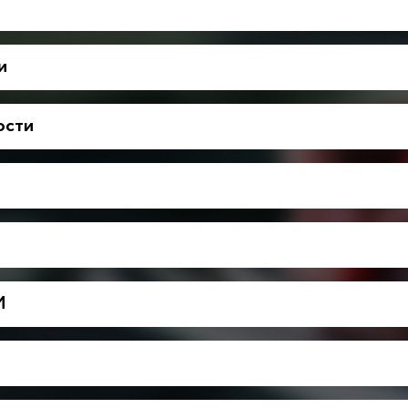
и
ости
М