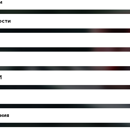
и
ости
М
ния