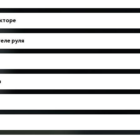
укторе
еле руля
а