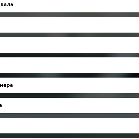
рвала
нера
а