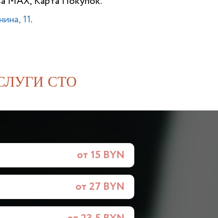
ва MAX, Карта Покупок.
ина, 11
.
СЛУГИ СТО
от 15 BYN
от 27 BYN