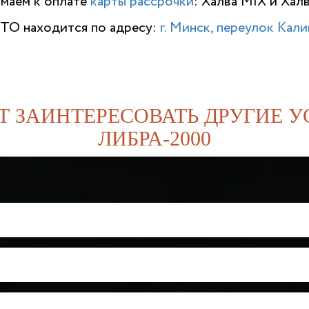
имаем к оплате
карты рассрочки
: Халва MIX и Хал
ТО находится по адресу:
г. Минск, переулок Калин
Т ЗАИНТЕРЕСОВАТЬ ДРУГИЕ У
ЛИБРА-2000