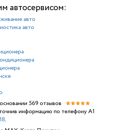
им автосервисом:
уживание авто
ностика авто
диционера
кондиционера
ционера
нске
о
а основании 569 отзывов
 уточнив информацию по телефону A1
НАШИ ОТЗ
18
.