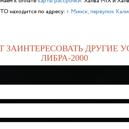
имаем к оплате
карты рассрочки
: Халва MIX и Хал
ТО находится по адресу:
г. Минск, переулок Калин
Т ЗАИНТЕРЕСОВАТЬ ДРУГИЕ У
ЛИБРА-2000