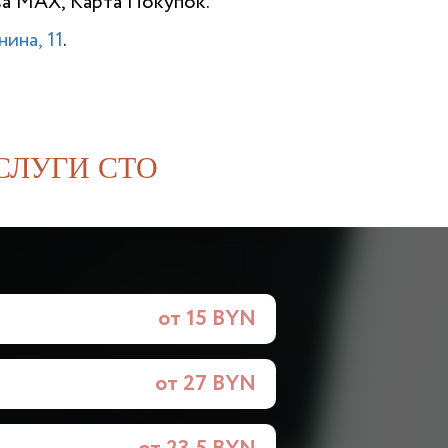
ва MAX, Карта Покупок.
ина, 11
.
СЛУГИ СТО
от 15 BYN
от 27 BYN