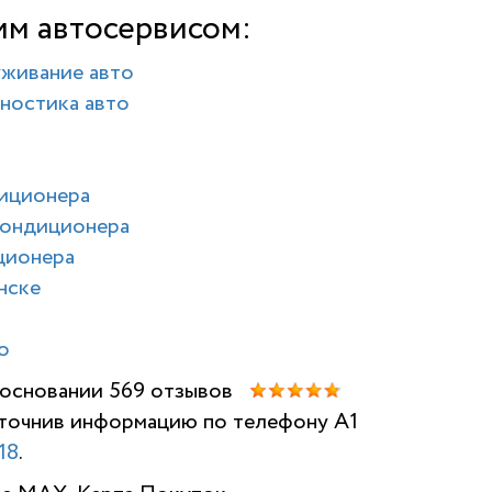
им автосервисом:
уживание авто
ностика авто
диционера
кондиционера
ционера
нске
о
а основании 569 отзывов
 уточнив информацию по телефону A1
НАШИ ОТЗ
18
.