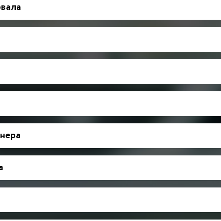
рвала
нера
а