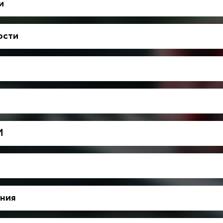
и
ости
М
ния