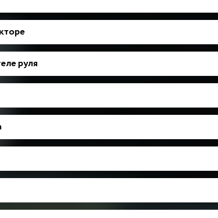
укторе
еле руля
а