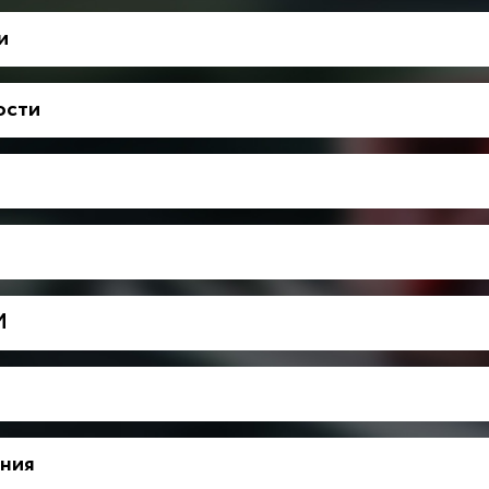
и
ости
М
ния