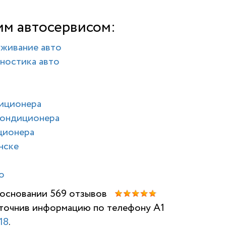
им автосервисом:
уживание авто
ностика авто
диционера
кондиционера
ционера
нске
о
а основании 569 отзывов
 уточнив информацию по телефону A1
НАШИ ОТЗ
18
.