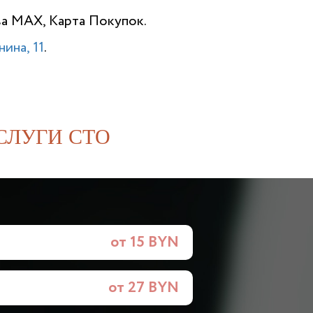
ва MAX, Карта Покупок.
ина, 11
.
СЛУГИ СТО
от 15 BYN
от 27 BYN