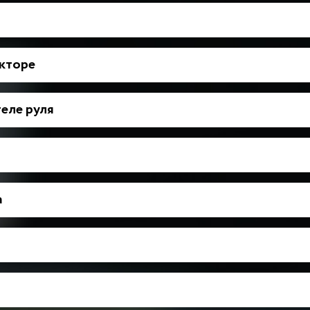
укторе
еле руля
а