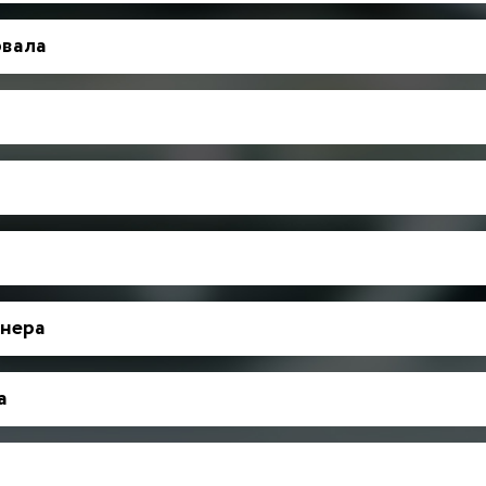
рвала
нера
а