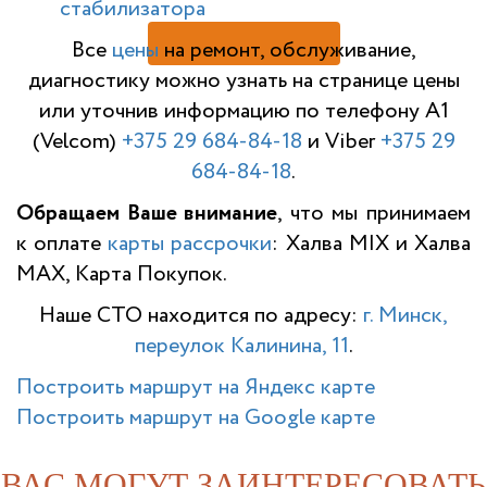
стабилизатора
Н
Все
цены
на ремонт, обслуживание,
диагностику можно узнать на странице цены
или уточнив информацию по телефону A1
(Velcom)
+375 29 684-84-18
и Viber
+375 29
684-84-18
.
Обращаем Ваше внимание
, что мы принимаем
к оплате
карты рассрочки
: Халва MIX и Халва
MAX, Карта Покупок.
Наше СТО находится по адресу:
г. Минск,
переулок Калинина, 11
.
Построить маршрут на Яндекс карте
Построить маршрут на Google карте
ВАС МОГУТ ЗАИНТЕРЕСОВАТЬ