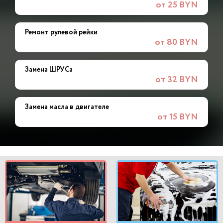
от 25 BYN
Ремонт рулевой рейки
от 80 BYN
Замена ШРУСа
от 32 BYN
Замена масла в двигателе
от 15 BYN