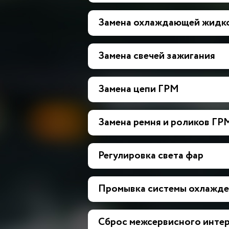
Замена охлаждающей жидк
Замена свечей зажигания
Замена цепи ГРМ
Замена ремня и роликов ГР
Регулировка света фар
Промывка системы охлажде
Сброс межсервисного инте