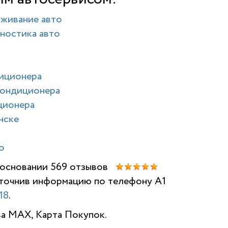
уживание авто
ностика авто
диционера
кондиционера
ционера
нске
о
а основании 569 отзывов
 уточнив информацию по телефону A1
НАШИ ОТЗ
18
.
ва MAX, Карта Покупок.