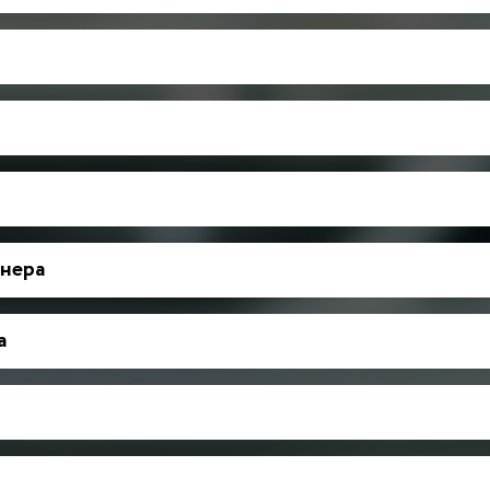
нера
а