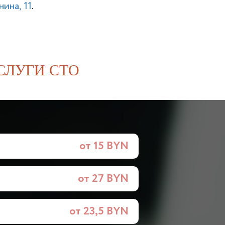
ина, 11
.
СЛУГИ СТО
от 15 BYN
от 27 BYN
от 23,5 BYN