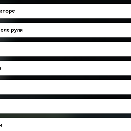
укторе
еле руля
а
и