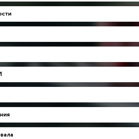
ости
М
ния
рвала