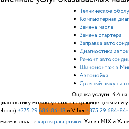
Техническое обсл
Компьютерная диаг
Замена масла
Замена стартера
Заправка автокон
Диагностика авто
Ремонт автоконди
Шиномонтаж в Ми
Автомойка
Срочный выкуп авт
Оценка услуги: 4.4 н
диагностику можно узнать на странице цены или
elcom)
+375 29 684-84-18
и Viber
+375 29 684-84-
имаем к оплате
карты рассрочки
: Халва MIX и Хал