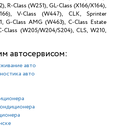
2), R-Class (W251), GL-Class (X166/X164),
66), V-Class (W447), CLK, Sprinter
, G-Class AMG (W463), C-Class Estate
, C-Class (W205/W204/S204), CLS, W210,
им автосервисом:
уживание авто
ностика авто
диционера
кондиционера
ционера
нске