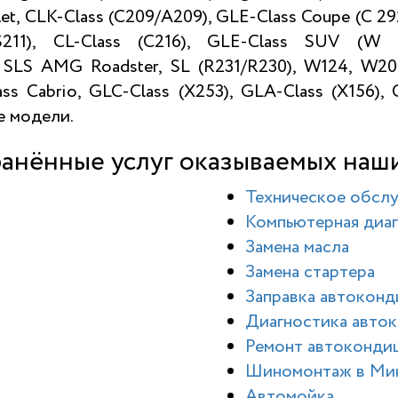
let, CLK-Class (C209/A209), GLE-Class Coupe (C 29
/S211), CL-Class (C216), GLE-Class SUV (W 1
SLS AMG Roadster, SL (R231/R230), W124, W201
ass Cabrio, GLC-Class (X253), GLA-Class (X156)
е модели.
анённые услуг оказываемых наш
Техническое обсл
Компьютерная диаг
Замена масла
Замена стартера
Заправка автокон
Диагностика авто
Ремонт автоконди
Шиномонтаж в Ми
Автомойка