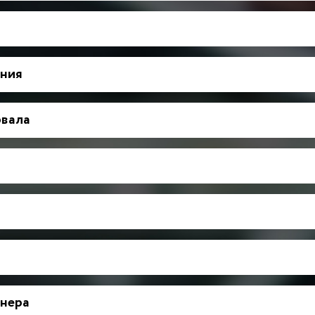
ния
рвала
нера