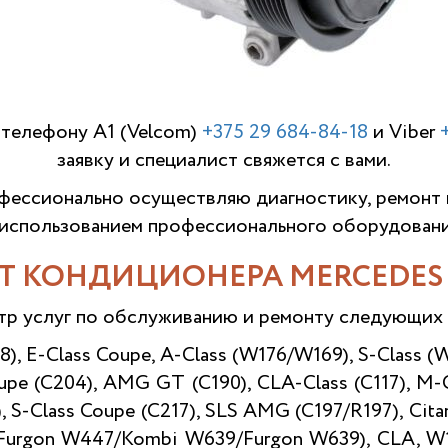
 телефону A1 (Velcom)
+375 29 684-84-18
и Viber
заявку и специалист свяжется с вами.
ессионально осуществляю диагностику, ремонт
 использованием профессионального оборудовани
Т КОНДИЦИОНЕРА MERCEDES 
тр услуг по обслуживанию и ремонту следующи
8), E-Class Coupe, A-Class (W176/W169), S-Class (
upe (С204), AMG GT (С190), CLA-Class (C117), M-
), S-Class Coupe (C217), SLS AMG (C197/R197), Cit
/Furgon W447/Kombi W639/Furgon W639), CLA, W12