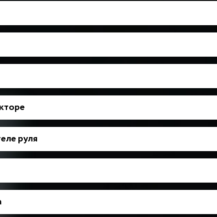
укторе
еле руля
а