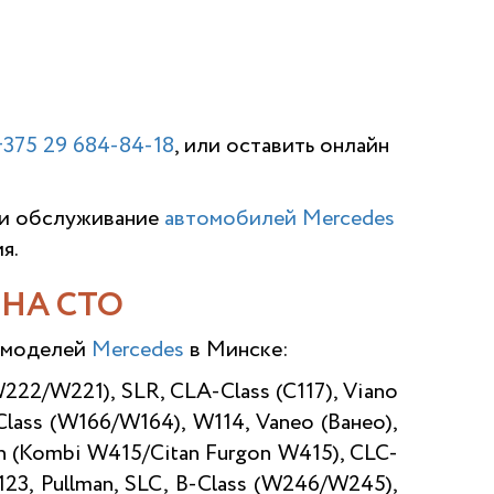
+375 29 684-84-18
, или оставить онлайн
 и обслуживание
автомобилей Mercedes
я.
НА СТО
х моделей
Mercedes
в Минске:
W222/W221), SLR, CLA-Class (C117), Viano
Class (W166/W164), W114, Vaneo (Ванео),
an (Kombi W415/Citan Furgon W415), CLC-
3, Pullman, SLC, B-Class (W246/W245),