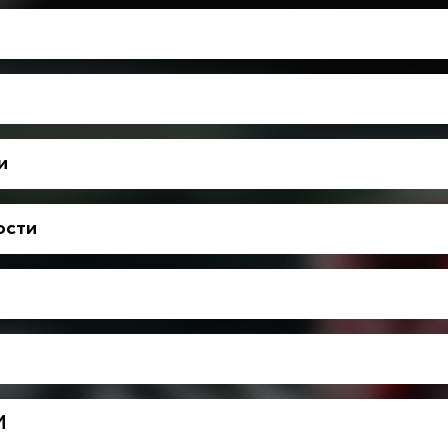
и
ости
М