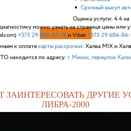
Срочный выкуп авт
Оценка услуги: 4.4 н
диагностику можно узнать на странице цены или
elcom)
+375 29 684-84-18
и Viber
+375 29 684-84-
имаем к оплате
карты рассрочки
: Халва MIX и Хал
ТО находится по адресу:
г. Минск, переулок Калин
Т ЗАИНТЕРЕСОВАТЬ ДРУГИЕ У
ЛИБРА-2000