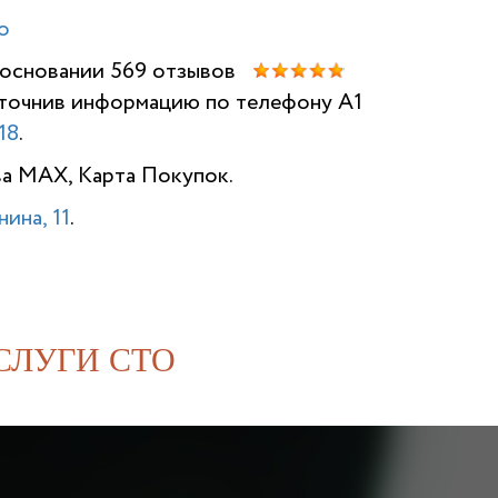
о
а основании 569 отзывов
 уточнив информацию по телефону A1
НАШИ ОТЗ
18
.
ва MAX, Карта Покупок.
ина, 11
.
СЛУГИ СТО