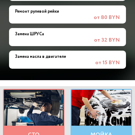
Ремонт рулевой рейки
от 80 BYN
Замена ШРУСа
от 32 BYN
Замена масла в двигателе
от 15 BYN
СТО
МОЙКА