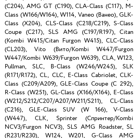
(С204), AMG GT (С190), CLA-Class (C117), M-
Class (W166/W164), W114, Vaneo (Ванео), GLK-
Class (X204), CLS-Class (C218/C219), S-Class
Coupe (C217), SLS AMG (C197/R197), Citan
(Kombi W415/Citan Furgon W415), CLC-Class
(CL203), Vito (Вито/Kombi W447/Furgon
W447/Kombi W639/Furgon W639), CLA, W123,
Pullman, SLC, B-Class (W246/W245), SLK
(R171/R172), CL, CLC, E-Class Cabriolet, CLK-
Class (C209/A209), GLE-Class Coupe (C 292),
R-Class (W251), GL-Class (X166/X164), E-Class
(W212/S212/C207/A207/W211/S211), CL-Class
(C216), GLE-Class SUV (W 166), V-Class
(W447), CLK, Sprinter (Спринтер/Kombi
NCV3/Furgon NCV3), SLS AMG Roadster, SL
(R231/R230), W124, W201, G-Class AMG