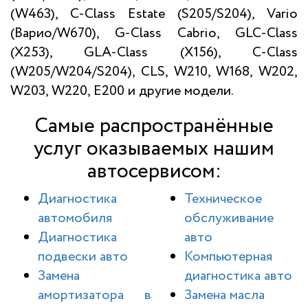
(W463), C-Class Estate (S205/S204), Vario
(Варио/W670), G-Class Cabrio, GLC-Class
(X253), GLA-Class (X156), C-Class
(W205/W204/S204), CLS, W210, W168, W202,
W203, W220, E200 и другие модели.
Самые распространённые
услуг оказываемых нашим
автосервисом:
Диагностика
Техническое
автомобиля
обслуживание
Диагностика
авто
подвески авто
Компьютерная
Замена
диагностика авто
амортизатора в
Замена масла