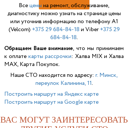
Н
Все
цены
на ремонт, обслуживание,
диагностику можно узнать на странице цены
или уточнив информацию по телефону A1
(Velcom)
+375 29 684-84-18
и Viber
+375 29
684-84-18
.
Обращаем Ваше внимание
, что мы принимаем
к оплате
карты рассрочки
: Халва MIX и Халва
MAX, Карта Покупок.
Наше СТО находится по адресу:
г. Минск,
переулок Калинина, 11
.
Построить маршрут на Яндекс карте
Построить маршрут на Google карте
ВАС МОГУТ ЗАИНТЕРЕСОВАТЬ