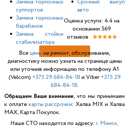
Замена тормозных
Срочный выкуп
суппортов
авто
Замена тормозных
Оценка услуги: 4.4 на
барабанов
основании 569
Замена стойки
отзывов
стабилизатора
Н
Все
цены
на ремонт, обслуживание,
диагностику можно узнать на странице цены
или уточнив информацию по телефону A1
(Velcom)
+375 29 684-84-18
и Viber
+375 29
684-84-18
.
Обращаем Ваше внимание
, что мы принимаем
к оплате
карты рассрочки
: Халва MIX и Халва
MAX, Карта Покупок.
Наше СТО находится по адресу:
г. Минск,