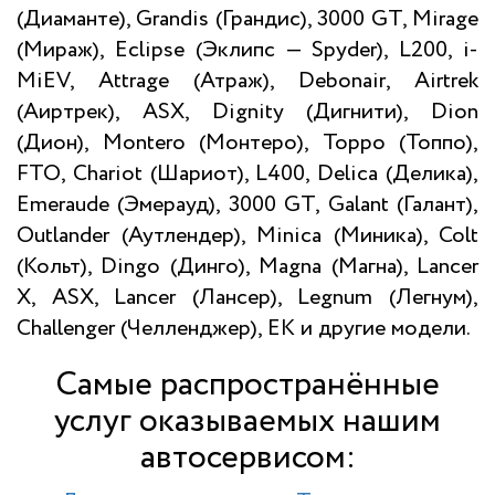
(Диаманте), Grandis (Грандис), 3000 GT, Mirage
(Мираж), Eclipse (Эклипс — Spyder), L200, i-
MiEV, Attrage (Атраж), Debonair, Airtrek
(Аиртрек), ASX, Dignity (Дигнити), Dion
(Дион), Montero (Монтеро), Toppo (Топпо),
FTO, Chariot (Шариот), L400, Delica (Делика),
Emeraude (Эмерауд), 3000 GT, Galant (Галант),
Outlander (Аутлендер), Minica (Миника), Colt
(Кольт), Dingo (Динго), Magna (Магна), Lancer
X, ASX, Lancer (Лансер), Legnum (Легнум),
Challenger (Челленджер), EK и другие модели.
Самые распространённые
услуг оказываемых нашим
автосервисом: