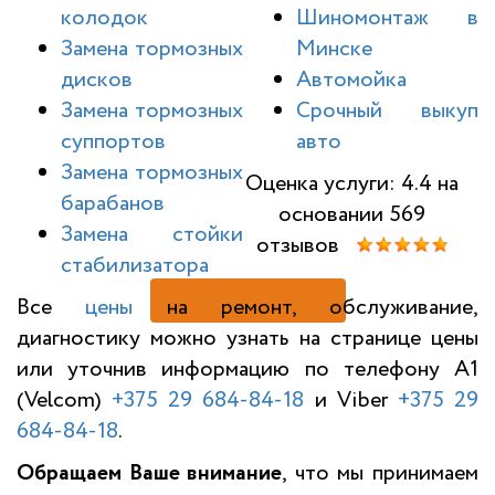
колодок
Шиномонтаж в
Замена тормозных
Минске
дисков
Автомойка
Замена тормозных
Срочный выкуп
суппортов
авто
Замена тормозных
Оценка услуги: 4.4 на
барабанов
основании 569
Замена стойки
отзывов
стабилизатора
Н
Все
цены
на ремонт, обслуживание,
диагностику можно узнать на странице цены
или уточнив информацию по телефону A1
(Velcom)
+375 29 684-84-18
и Viber
+375 29
684-84-18
.
Обращаем Ваше внимание
, что мы принимаем