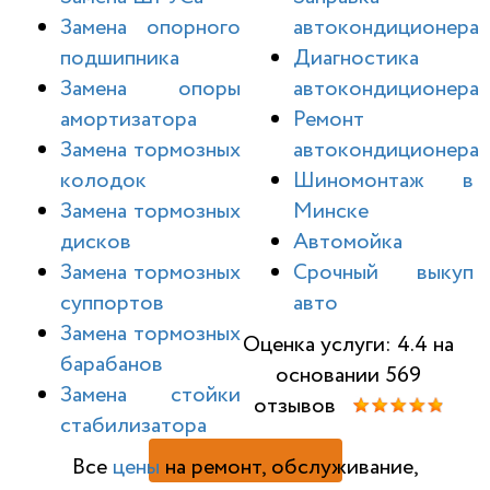
Замена опорного
автокондиционера
подшипника
Диагностика
Замена опоры
автокондиционера
амортизатора
Ремонт
Замена тормозных
автокондиционера
колодок
Шиномонтаж в
Замена тормозных
Минске
дисков
Автомойка
Замена тормозных
Срочный выкуп
суппортов
авто
Замена тормозных
Оценка услуги: 4.4 на
барабанов
основании 569
Замена стойки
отзывов
стабилизатора
Н
Все
цены
на ремонт, обслуживание,